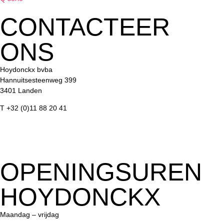
CONTACTEER
ONS
Hoydonckx bvba
Hannuitsesteenweg 399
3401 Landen
T +32 (0)11 88 20 41
info@hoydonckx.be
GOOGLE MAPS
OPENINGSUREN
HOYDONCKX
Maandag – vrijdag