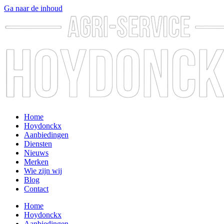
Ga naar de inhoud
Home
Hoydonckx
Aanbiedingen
Diensten
Nieuws
Merken
Wie zijn wij
Blog
Contact
Home
Hoydonckx
Aanbiedingen