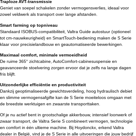
Traploze AVT-transmissie
Geniet van soepel schakelen zonder vermogensverlies, ideaal voor
zowel veldwerk als transport over lange afstanden.
Smart farming op topniveau
Standaard ISOBUS-compatibiliteit, Valtra Guide autostuur (optioneel
tot cm-nauwkeurigheid) en SmartTouch-bediening maken de S Serie
klaar voor precisielandbouw en geautomatiseerde bewerkingen.
Maximaal comfort, minimale vermoeidheid
De ruime 365° zichtcabine, AutoComfort-cabinesuspensie en
geavanceerde stoelvering zorgen ervoor dat je zelfs na lange dagen
fris blijft.
Uitzonderlijke efficiëntie en productiviteit
Dankzij geoptimaliseerde gewichtsverdeling, hoog hydraulisch debiet
en slimme vermogensafgifte kan de S Serie moeiteloos omgaan met
de breedste werktuigen en zwaarste transporttaken.
Of je nu actief bent in grootschalige akkerbouw, intensief loonwerk of
zwaar transport, de Valtra Serie S combineert vermogen, technologie
en comfort in één ultieme machine. Bij Hoydonckx, erkend Valtra
dealer in België, vind je de S Serie in alle uitvoeringen die jouw bedrijf