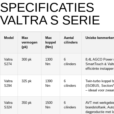
SPECIFICATIES
VALTRA S SERIE
Model
Max
Max
Aantal
Unieke kenmerke
vermogen
koppel
cilinders
(pk)
(Nm)
Valtra
300 pk
1300
6
8,4L AGCO Power (S
S274
Nm
cilinders
SmartTouch & Valtr
efficiënte instappe
Valtra
325 pk
1390
6
Twin-turbo koppel b
S294
Nm
cilinders
(ISOBUS, Section/Va
– ideaal voor zwaar
Valtra
350 pk
1500
6
AVT met werkgebied
S324
Nm
cilinders
brandstoftank, Aut
dagproductie met l