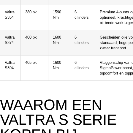
Valtra
380 pk
1590
6
Premium 4-punts g
S354
Nm
cilinders
optioneel, krachtig
bij brede werktuige
Valtra
400 pk
1600
6
Gescheiden olie vo
S374
Nm
cilinders
standaard, hoge po
zwaar transport
Valtra
405 pk
1600
6
Vlaggenschip van 
S394
Nm
cilinders
SigmaPower-boost,
topcomfort en toppr
WAAROM EEN
VALTRA S SERIE