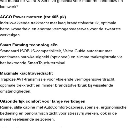
Wat maakt de Valtra S Serie zo geschikt voor moderne landbouw en
loonwerk?
AGCO Power motoren (tot 405 pk)
Indrukwekkende trekkracht met laag brandstofverbruik, optimale
betrouwbaarheid en enorme vermogensreserves voor de zwaarste
werktuigen.
Smart Farming technologieën
Standaard ISOBUS-compatibiliteit, Valtra Guide autostuur met
centimeter-nauwkeurigheid (optioneel) en slimme taakregistratie via
het bekroonde SmartTouch-terminal.
Maximale krachtoverdracht
Traploze AVT-transmissie voor vloeiende vermogensoverdracht,
optimale trekkracht en minder brandstofverbruik bij wisselende
omstandigheden.
Uitzonderlijk comfort voor lange werkdagen
Ruime, stille cabine met AutoComfort-cabinesuspensie, ergonomische
bediening en panoramisch zicht voor stressvrij werken, ook in de
meest veeleisende seizoenen.