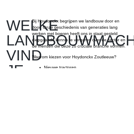
WELKE
Bij Hoydonckx begrijpen we landbouw door en
door. Onze geschiedenis van generaties lang
werken met boeren heeft ons in staat gesteld
LANDBOUWMACH
diepgaande kennis te vergaren over de sector en
de mensen die deze zo cruciale branche vormen.
VIND
Waarom kiezen voor Hoydonckx Zoutleeuw?
JE
Nieuwe tractoren
Aardappelrooiers
BIJ
Grondbewerkingsmachines
Knikladers
Drijfmestwagens
ONS
Kipwagens
Veewagens
IN
Smeermiddelen & onderhoud
ZOUTLEEUW