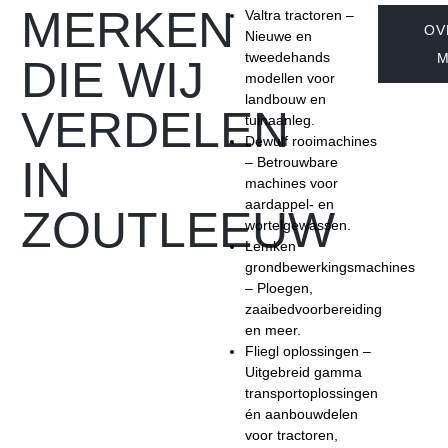
MERKEN
Valtra tractoren –
OV
Nieuwe en
tweedehands
M
DIE WIJ
modellen voor
landbouw en
VERDELEN
tuinaanleg.
Dewulf rooimachines
IN
– Betrouwbare
machines voor
aardappel- en
ZOUTLEEUW
wortelgewassen.
Lemken
grondbewerkingsmachines
– Ploegen,
zaaibedvoorbereiding
en meer.
Fliegl oplossingen –
Uitgebreid gamma
transportoplossingen
én aanbouwdelen
voor tractoren,